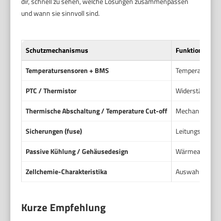
dir, schnell zu sehen, welche Lösungen zusammenpassen
und wann sie sinnvoll sind.
Schutzmechanismus
Funktionsprinz
Temperatursensoren + BMS
Temperatursens
PTC / Thermistor
Widerstände, d
Thermische Abschaltung / Temperature Cut-off
Mechanische ode
Sicherungen (fuse)
Leitungsschutz
Passive Kühlung / Gehäusedesign
Wärmeableitung
Zellchemie-Charakteristika
Auswahl der Zel
Kurze Empfehlung