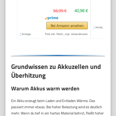
Collection-Aufsätzen;
56,99 €
40,98 €
schraubt bis zu 190
Schrauben; in
Aufbewahrungsbox)
Bei Amazon ansehen
*
Anzeige
*
Anzeige
Preis inkl. MwSt., zzgl. Versandkosten
Grundwissen zu Akkuzellen und
Überhitzung
Warum Akkus warm werden
Ein Akku erzeugt beim Laden und Entladen Wärme. Das
passiert immer etwas. Bei hoher Belastung wird es deutlich
mehr. Wenn du tief in ein hartes Material bohrst, fließt hoher