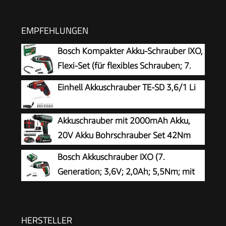
EMPFEHLUNGEN
Bosch Kompakter Akku-Schrauber IXO,
Flexi-Set (für flexibles Schrauben; 7.
Generation; 3,6 V; 2,0 Ah; mit flexibler
Einhell Akkuschrauber TE-SD 3,6/1 Li
Erweiterung und Micro-USB-Kabel; Biegung bis
180°; 10 x Bit)
Akkuschrauber mit 2000mAh Akku,
20V Akku Bohrschrauber Set 42Nm
Max, 2-Gang Akku-Bohrmaschine,
Bosch Akkuschrauber IXO (7.
Kompatibel mit Makita Akku, 25+1
Generation; 3,6V; 2,0Ah; 5,5Nm; mit
Drehmomentstufen, 10mm Bohrfutter, LED-
Mikro-USB-Kabel; kompatibel mit IXO-
Licht, Für Reparatur und DIY Grün
Collection-Aufsätzen; schraubt bis zu 190
Schrauben; in Aufbewahrungsbox)
HERSTELLER