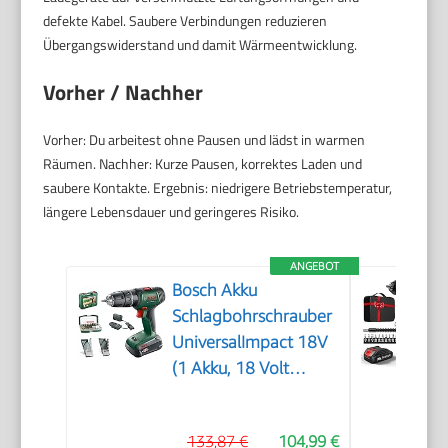
defekte Kabel. Saubere Verbindungen reduzieren
Übergangswiderstand und damit Wärmeentwicklung.
Vorher / Nachher
Vorher: Du arbeitest ohne Pausen und lädst in warmen
Räumen. Nachher: Kurze Pausen, korrektes Laden und
saubere Kontakte. Ergebnis: niedrigere Betriebstemperatur,
längere Lebensdauer und geringeres Risiko.
ANGEBOT
Bosch Akku
Schlagbohrschrauber
UniversalImpact 18V
(1 Akku, 18 Volt
System, im Koffer) –
Amazon Edition
133,87 €
104,99 €