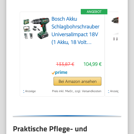
ANGEBOT
Bosch Akku
Schlagbohrschrauber
UniversalImpact 18V
(1 Akku, 18 Volt
System, im Koffer) –
Amazon Edition
133,87 €
104,99 €
Bei Amazon ansehen
*
Anzeige
Preis inkl. MwSt., zzgl. Versandkosten
*
Anzeige
Praktische Pflege- und