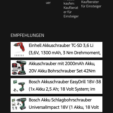
Kaufberater
für Einsteiger
EMPFEHLUNGEN
Einhell Akkuschrauber TC-SD 3,6 Li
(3,6V, 1300 mAh, 3 Nm Drehmoment,
Drehgelenk im Handgriff, LED-Licht,
Akkuschrauber mit 2000mAh Akku,
Softgriff, Ladekontrollleuchte, inkl. 6 Bits)
20V Akku Bohrschrauber Set 42Nm
Max, 2-Gang Akku-Bohrmaschine,
Bosch Akkuschrauber EasyDrill 18V-38
Kompatibel mit Makita Akku, 25+1
(1x Akku 2,5 Ah; 18 Volt System; im
Drehmomentstufen, 10mm Bohrfutter, LED-
Koffer)
Bosch Akku Schlagbohrschrauber
Licht, Für Reparatur und DIY Grün
UniversalImpact 18V (1 Akku, 18 Volt