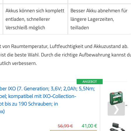
Akkus können sich komplett
Besser Akku abnehmen für
,
entladen, schnellerer
längere Lagerzeiten,
Verschleiß möglich
teilladen
 von Raumtemperatur, Luftfeuchtigkeit und Akkuzustand ab.
meist die beste Wahl. Durch die richtige Aufbewahrung kannst d
tlich verbessern.
ANGEBOT
er IXO (7. Generation; 3,6V; 2,0Ah; 5,5Nm;
el; kompatibel mit IXO-Collection-
bt bis zu 190 Schrauben; in
❯
x)
56,99 €
41,00 €