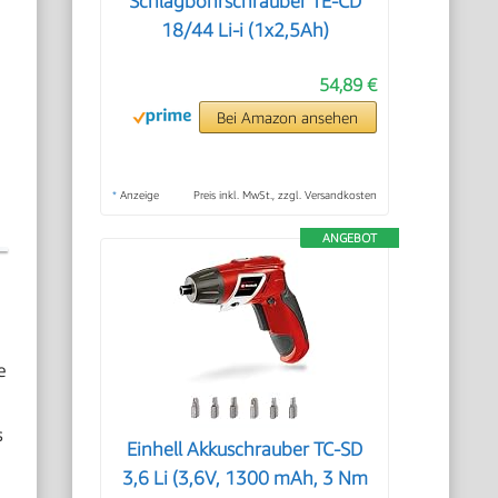
Schlagbohrschrauber TE-CD
18/44 Li-i (1x2,5Ah)
54,89 €
Bei Amazon ansehen
*
Anzeige
Preis inkl. MwSt., zzgl. Versandkosten
ANGEBOT
e
s
Einhell Akkuschrauber TC-SD
3,6 Li (3,6V, 1300 mAh, 3 Nm