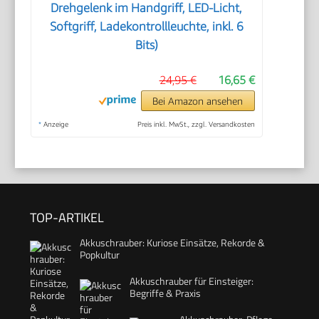
Drehgelenk im Handgriff, LED-Licht,
Softgriff, Ladekontrollleuchte, inkl. 6
Bits)
24,95 €
16,65 €
Bei Amazon ansehen
*
Anzeige
Preis inkl. MwSt., zzgl. Versandkosten
TOP-ARTIKEL
Akkuschrauber: Kuriose Einsätze, Rekorde &
Popkultur
Akkuschrauber für Einsteiger:
Begriffe & Praxis