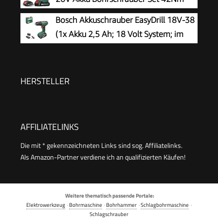
Max, 2-Gang Akku-Bohrmaschine,
Bosch Akkuschrauber EasyDrill 18V-38
Kompatibel mit Makita Akku, 25+1
(1x Akku 2,5 Ah; 18 Volt System; im
Drehmomentstufen, 10mm Bohrfutter, LED-
Koffer)
Licht, Für Reparatur und DIY Grün
HERSTELLER
AFFILIATELINKS
Die mit * gekennzeichneten Links sind sog. Affiliatelinks.
Als Amazon-Partner verdiene ich an qualifizierten Käufen!
Weitere thematisch passende Portale:
Elektrowerkzeug
·
Bohrmaschine
·
Bohrhammer
·
Schlagbohrmaschine
·
Schlagschrauber