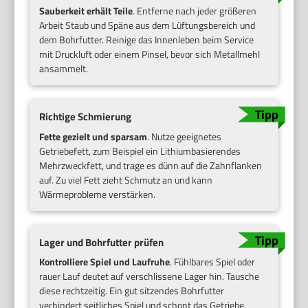
Sauberkeit erhält Teile
. Entferne nach jeder größeren
Arbeit Staub und Späne aus dem Lüftungsbereich und
dem Bohrfutter. Reinige das Innenleben beim Service
mit Druckluft oder einem Pinsel, bevor sich Metallmehl
ansammelt.
Richtige Schmierung
Fette gezielt und sparsam
. Nutze geeignetes
Getriebefett, zum Beispiel ein Lithiumbasierendes
Mehrzweckfett, und trage es dünn auf die Zahnflanken
auf. Zu viel Fett zieht Schmutz an und kann
Wärmeprobleme verstärken.
Lager und Bohrfutter prüfen
Kontrolliere Spiel und Laufruhe
. Fühlbares Spiel oder
rauer Lauf deutet auf verschlissene Lager hin. Tausche
diese rechtzeitig. Ein gut sitzendes Bohrfutter
verhindert seitliches Spiel und schont das Getriebe.