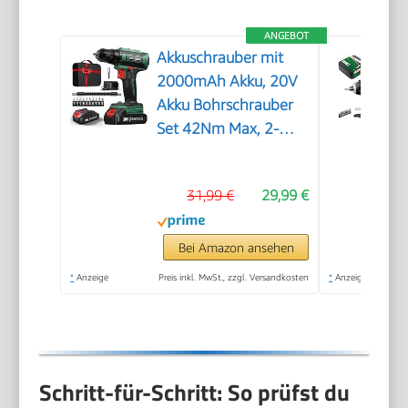
ANGEBOT
Akkuschrauber mit
2000mAh Akku, 20V
Akku Bohrschrauber
Set 42Nm Max, 2-
Gang Akku-
Bohrmaschine,
31,99 €
29,99 €
Kompatibel mit
Makita Akku, 25+1
Drehmomentstufen,
Bei Amazon ansehen
10mm Bohrfutter,
*
Anzeige
Preis inkl. MwSt., zzgl. Versandkosten
*
Anzeige
LED-Licht, Für
Reparatur und DIY
Grün
Schritt-für-Schritt: So prüfst du