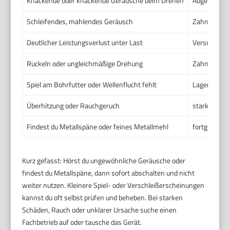
Knackende oder knackende Geräusche beim Drehen
Abgebrochen
Schleifendes, mahlendes Geräusch
Zahnflanken
Deutlicher Leistungsverlust unter Last
Verschlisse
Ruckeln oder ungleichmäßige Drehung
Zahnradflan
Spiel am Bohrfutter oder Wellenflucht fehlt
Lagerspiel 
Überhitzung oder Rauchgeruch
starker Reib
Findest du Metallspäne oder feines Metallmehl
fortgeschri
Kurz gefasst: Hörst du ungewöhnliche Geräusche oder
findest du Metallspäne, dann sofort abschalten und nicht
weiter nutzen. Kleinere Spiel- oder Verschleißerscheinungen
kannst du oft selbst prüfen und beheben. Bei starken
Schäden, Rauch oder unklarer Ursache suche einen
Fachbetrieb auf oder tausche das Gerät.