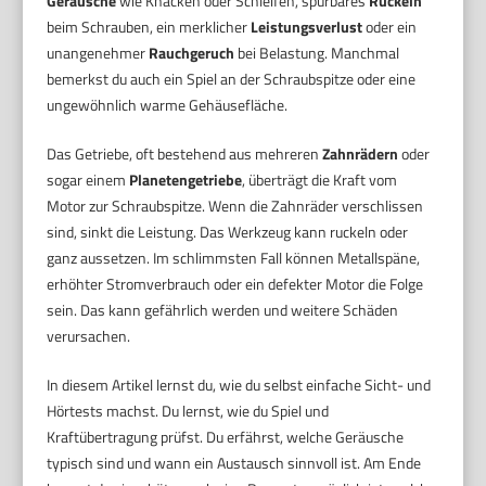
Geräusche
wie Knacken oder Schleifen, spürbares
Ruckeln
beim Schrauben, ein merklicher
Leistungsverlust
oder ein
unangenehmer
Rauchgeruch
bei Belastung. Manchmal
bemerkst du auch ein Spiel an der Schraubspitze oder eine
ungewöhnlich warme Gehäusefläche.
Das Getriebe, oft bestehend aus mehreren
Zahnrädern
oder
sogar einem
Planetengetriebe
, überträgt die Kraft vom
Motor zur Schraubspitze. Wenn die Zahnräder verschlissen
sind, sinkt die Leistung. Das Werkzeug kann ruckeln oder
ganz aussetzen. Im schlimmsten Fall können Metallspäne,
erhöhter Stromverbrauch oder ein defekter Motor die Folge
sein. Das kann gefährlich werden und weitere Schäden
verursachen.
In diesem Artikel lernst du, wie du selbst einfache Sicht- und
Hörtests machst. Du lernst, wie du Spiel und
Kraftübertragung prüfst. Du erfährst, welche Geräusche
typisch sind und wann ein Austausch sinnvoll ist. Am Ende