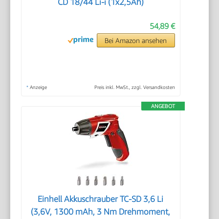
CD 18/44 Li-i (1x2,5Ah)
54,89 €
Bei Amazon ansehen
*
Anzeige
Preis inkl. MwSt., zzgl. Versandkosten
ANGEBOT
Einhell Akkuschrauber TC-SD 3,6 Li
(3,6V, 1300 mAh, 3 Nm Drehmoment,