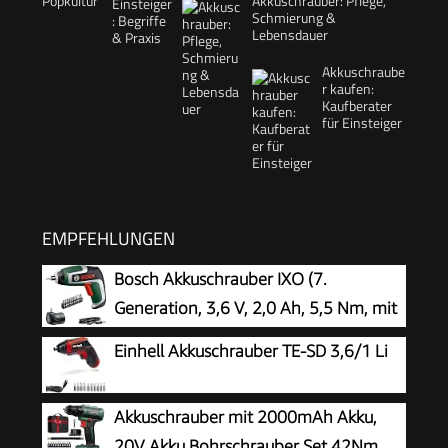
Akkuschrauber: Pflege,
Schmierung &
Lebensdauer
Akkuschraube
r kaufen:
Kaufberater
für Einsteiger
EMPFEHLUNGEN
Bosch Akkuschrauber IXO (7.
Generation, 3,6 V, 2,0 Ah, 5,5 Nm, mit
Micro-USB-Kabel, inklusive
Einhell Akkuschrauber TE-SD 3,6/1 Li
Winkelaufsatz, schraubt bis zu 190 Schrauben,
im Karton) – Amazon Edition
Akkuschrauber mit 2000mAh Akku,
20V Akku Bohrschrauber Set 42Nm