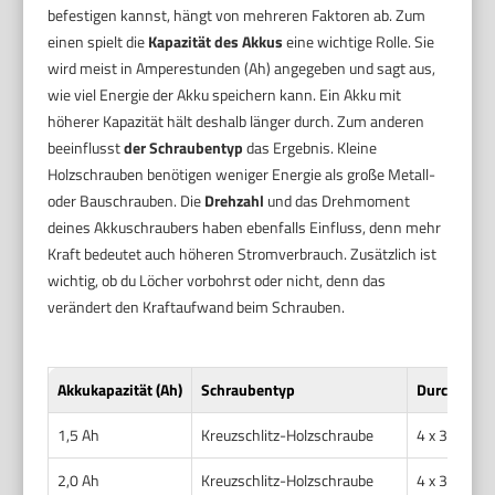
befestigen kannst, hängt von mehreren Faktoren ab. Zum
einen spielt die
Kapazität des Akkus
eine wichtige Rolle. Sie
wird meist in Amperestunden (Ah) angegeben und sagt aus,
wie viel Energie der Akku speichern kann. Ein Akku mit
höherer Kapazität hält deshalb länger durch. Zum anderen
beeinflusst
der Schraubentyp
das Ergebnis. Kleine
Holzschrauben benötigen weniger Energie als große Metall-
oder Bauschrauben. Die
Drehzahl
und das Drehmoment
deines Akkuschraubers haben ebenfalls Einfluss, denn mehr
Kraft bedeutet auch höheren Stromverbrauch. Zusätzlich ist
wichtig, ob du Löcher vorbohrst oder nicht, denn das
verändert den Kraftaufwand beim Schrauben.
Akkukapazität (Ah)
Schraubentyp
Durchmesse
1,5 Ah
Kreuzschlitz-Holzschraube
4 x 30 mm
2,0 Ah
Kreuzschlitz-Holzschraube
4 x 30 mm