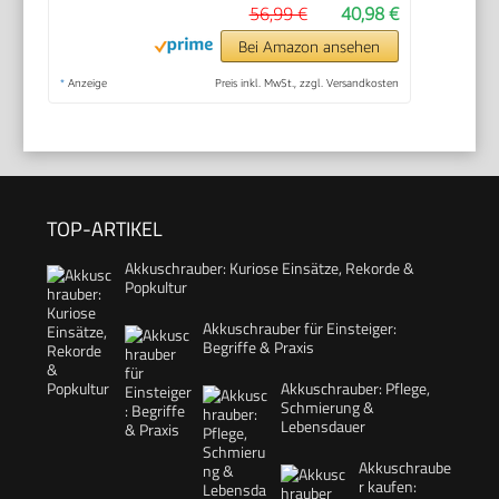
56,99 €
40,98 €
Bei Amazon ansehen
*
Anzeige
Preis inkl. MwSt., zzgl. Versandkosten
TOP-ARTIKEL
Akkuschrauber: Kuriose Einsätze, Rekorde &
Popkultur
Akkuschrauber für Einsteiger:
Begriffe & Praxis
Akkuschrauber: Pflege,
Schmierung &
Lebensdauer
Akkuschraube
r kaufen: