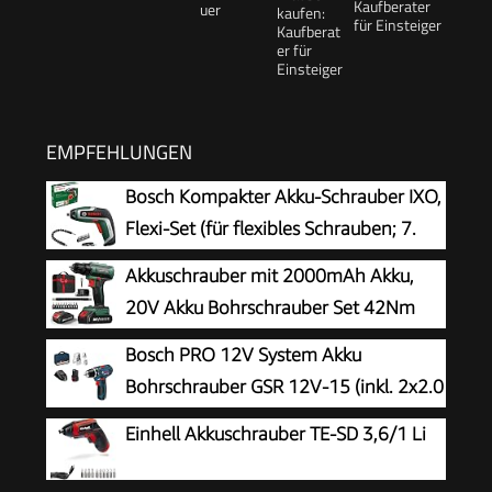
Kaufberater
für Einsteiger
EMPFEHLUNGEN
Bosch Kompakter Akku-Schrauber IXO,
Flexi-Set (für flexibles Schrauben; 7.
Generation; 3,6 V; 2,0 Ah; mit flexibler
Akkuschrauber mit 2000mAh Akku,
Erweiterung und Micro-USB-Kabel; Biegung bis
20V Akku Bohrschrauber Set 42Nm
180°; 10 x Bit)
Max, 2-Gang Akku-Bohrmaschine,
Bosch PRO 12V System Akku
Kompatibel mit Makita Akku, 25+1
Bohrschrauber GSR 12V-15 (inkl. 2x2.0
Drehmomentstufen, 10mm Bohrfutter, LED-
Akku, Ladegerät, 39tlg.-Zubehör-Set,
Einhell Akkuschrauber TE-SD 3,6/1 Li
Licht, Für Reparatur und DIY Grün
Werkzeugtasche) - Amazon Exclusive