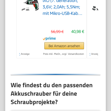
IXO (7. Generation;
3,6V; 2,0Ah; 5,5Nm;
mit Mikro-USB-Kabel;
kompatibel mit IXO-
Collection-Aufsätzen;
56,99 €
40,98 €
schraubt bis zu 190
Schrauben; in
Aufbewahrungsbox)
Bei Amazon ansehen
*
Anzeige
Preis inkl. MwSt., zzgl. Versandkosten
*
Anzeige
Wie findest du den passenden
Akkuschrauber für deine
Schraubprojekte?